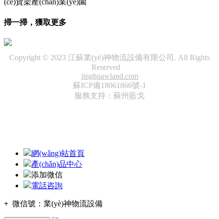
(cè)貨架產(chǎn)業(yè)園
掃一掃，獲取更多
Copyright © 2023 江蘇業(yè)神物流設備有限公司. All Rights
Reserved
jinghpawland.com
蘇ICP備18061866號-1
服務支持：
蘇州藍戈
網(wǎng)站首頁
產(chǎn)品中心
添加微信
電話咨詢
+
微信號：
業(yè)神物流設備