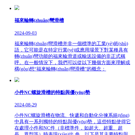
福來輪轉(zhuǎn)彎滑槽
2024-09-03
福來輪轉(zhuǎn)彎滑槽并非一個標準的工業(yè)術(shù)
語，它可能是在特定行業(yè)或應用場景下對某種具有
轉(zhuǎn)彎功能的福來輪滑道或輸送設備的非正式稱
呼。在一般情況下，我們可以從以下幾個方面來理解或
構(gòu)想“福來輪轉(zhuǎn)彎滑槽”的概念：
小件NC螺旋滑槽的特點與優(yōu)勢
2024-08-29
小件NC螺旋滑槽在物流、快遞和自動化分揀系統(tǒng)
中具有一系列獨特的特點與優(yōu)勢，這些特點使得它
在處理小件和NC件（非標準件，如超大、超重、超
長、異型等）時表現(xiàn)出 色。以下是其主要特點與