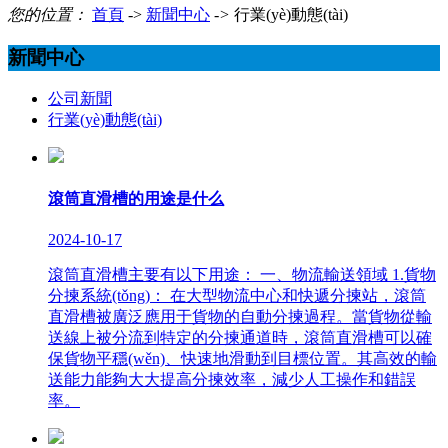
您的位置：
首頁
->
新聞中心
->
行業(yè)動態(tài)
新聞中心
公司新聞
行業(yè)動態(tài)
滾筒直滑槽的用途是什么
2024-10-17
滾筒直滑槽主要有以下用途： 一、物流輸送領域 1.貨物
分揀系統(tǒng)： 在大型物流中心和快遞分揀站，滾筒
直滑槽被廣泛應用于貨物的自動分揀過程。當貨物從輸
送線上被分流到特定的分揀通道時，滾筒直滑槽可以確
保貨物平穩(wěn)、快速地滑動到目標位置。其高效的輸
送能力能夠大大提高分揀效率，減少人工操作和錯誤
率。