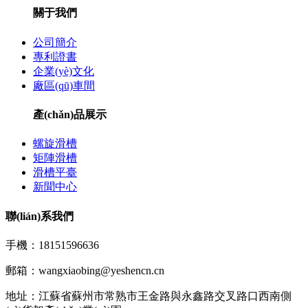
關于我們
公司簡介
專利證書
企業(yè)文化
廠區(qū)車間
產(chǎn)品展示
螺旋滑槽
矩陣滑槽
滑槽平臺
新聞中心
聯(lián)系我們
手機：18151596636
郵箱：wangxiaobing@yeshencn.cn
地址：江蘇省蘇州市常熟市王金路與永鑫路交叉路口西南側