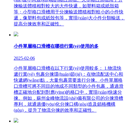
揀輸送體積相對較大的大件快遞，如塑料箱或紙殼箱
等；小型格口滑槽用于分揀輸送體積相對較小的小件快
遞，像塑料包或紙殼包等，實現(xiàn)大小件分類輸送，
提高分揀效率和正確性。
小件單層格口滑槽在哪些行業(yè)使用的多
2025-02-06
小件單層格口滑槽在以下行業(yè)使用較多： 1.物流快
遞行業(yè) 包裹分揀環(huán)節(jié)：在物流配送中心和
快遞網(wǎng)點，大量包裹需要進行分揀。小件單層格
口滑槽可將不同目的地或不同類型的小件包裹，通過滑
槽正確地分配到對應(yīng)的格口中，實現(xiàn)快速分
揀。例如，蘇州金峰物流設(shè)備有限公司的分揀滑槽
專利，就通過優(yōu)化分揀口構(gòu)造及鎖格機構
(gòu)，提升了物流分揀的效率和正確性。