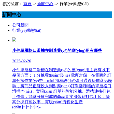
您的位置：
首頁
->
新聞中心
->
行業(yè)動態(tài)
新聞中心
公司新聞
行業(yè)動態(tài)
小件單層格口滑槽在制造業(yè)的應(yīng)用有哪些
2025-02-26
小件單層格口滑槽在制造業(yè)的應(yīng)用主要有以下
幾個方面： 1.分揀環(huán)節(jié) 電商倉儲：在電商的訂
單分揀作業(yè)中，mini 播種設(shè)備可通過掃描商品條
碼，將商品正確投入到對應(yīng)訂單播種墻的單層格口
滑槽內(nèi)，實現(xiàn)訂單的智能分揀。滑槽連接打包
工作臺，能讓分揀完成的商品直接滑落到打包工位，提
高分揀打包效率，實現(xiàn)流程化生產
(chǎn)。