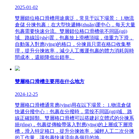
2025-01-02
雙層錯位格口滑槽用途廣泛，常見于以下場景： 1.物流
倉儲 分揀包裹：在大型快遞轉(zhuǎn)運中心，每天大量
包裹需要快速分流。雙層錯位格口滑槽依不同區(qū)
域、路線設(shè)置，包裹放上滑槽頂端，借重力下滑，
自動落入對應(yīng)的格口，分揀員只需在格口收集整
理，提升分揀效率，減少人工搬運包裹的體力消耗與時
間成本，還能降低出錯率。
雙層格口滑槽主要用在什么地方
2024-12-25
雙層格口滑槽通常應(yīng)用在以下場景： 1.物流倉儲
快遞分撥中心：包裹在分撥時，需按不同區(qū)域、路
線正確歸類。雙層格口滑槽可以搭建起立體式的分揀系
統(tǒng)，包裹從傳輸帶落入對應(yīng)的上層或下層滑
槽，滑入特定格口，提升分揀效率，減輕人工二次分揀
的工作量，讓包裹快速流向各個目的地。