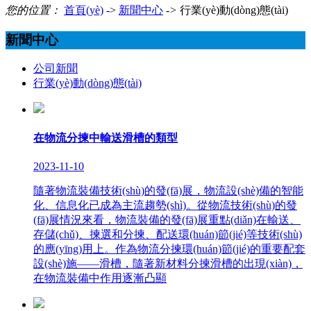
您的位置：
首頁(yè)
->
新聞中心
->
行業(yè)動(dòng)態(tài)
新聞中心
公司新聞
行業(yè)動(dòng)態(tài)
在物流分揀中輸送滑槽的類型
2023-11-10
隨著物流裝備技術(shù)的發(fā)展，物流設(shè)備的智能
化、信息化已成為主流趨勢(shì)。從物流技術(shù)的發
(fā)展情況來看，物流裝備的發(fā)展重點(diǎn)在輸送、
存儲(chǔ)、揀選和分揀、配送環(huán)節(jié)等技術(shù)
的應(yīng)用上。作為物流分揀環(huán)節(jié)的重要配套
設(shè)施——滑槽，隨著新材料分揀滑槽的出現(xiàn)，
在物流裝備中作用逐漸凸顯