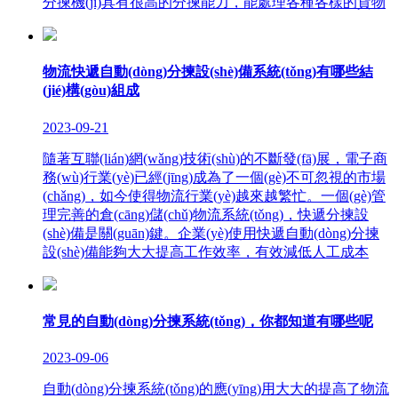
分揀機(jī)具有很高的分揀能力，能處理各種各樣的貨物
物流快遞自動(dòng)分揀設(shè)備系統(tǒng)有哪些結
(jié)構(gòu)組成
2023-09-21
隨著互聯(lián)網(wǎng)技術(shù)的不斷發(fā)展，電子商
務(wù)行業(yè)已經(jīng)成為了一個(gè)不可忽視的市場
(chǎng)，如今使得物流行業(yè)越來越繁忙。一個(gè)管
理完善的倉(cāng)儲(chǔ)物流系統(tǒng)，快遞分揀設
(shè)備是關(guān)鍵。企業(yè)使用快遞自動(dòng)分揀
設(shè)備能夠大大提高工作效率，有效減低人工成本
常見的自動(dòng)分揀系統(tǒng)，你都知道有哪些呢
2023-09-06
自動(dòng)分揀系統(tǒng)的應(yīng)用大大的提高了物流