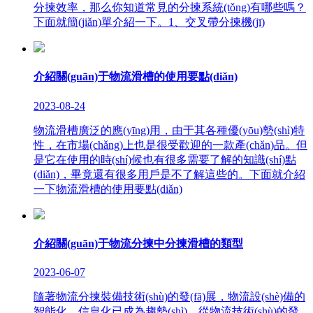
分揀效率，那么你知道常見的分揀系統(tǒng)有哪些嗎？
下面就簡(jiǎn)單介紹一下。1、交叉帶分揀機(jī)
介紹關(guān)于物流滑槽的使用要點(diǎn)
2023-08-24
物流滑槽廣泛的應(yīng)用，由于其各種優(yōu)勢(shì)特
性，在市場(chǎng)上也是很受歡迎的一款產(chǎn)品。但
是它在使用的時(shí)候也有很多需要了解的知識(shí)點
(diǎn)，畢竟還有很多用戶是不了解這些的。下面就介紹
一下物流滑槽的使用要點(diǎn)
介紹關(guān)于物流分揀中分揀滑槽的類型
2023-06-07
隨著物流分揀裝備技術(shù)的發(fā)展，物流設(shè)備的
智能化、信息化已成為趨勢(shì)。從物流技術(shù)的發