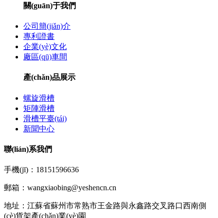
關(guān)于我們
公司簡(jiǎn)介
專利證書
企業(yè)文化
廠區(qū)車間
產(chǎn)品展示
螺旋滑槽
矩陣滑槽
滑槽平臺(tái)
新聞中心
聯(lián)系我們
手機(jī)：18151596636
郵箱：wangxiaobing@yeshencn.cn
地址：江蘇省蘇州市常熟市王金路與永鑫路交叉路口西南側
(cè)貨架產(chǎn)業(yè)園