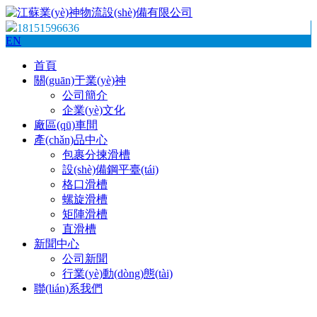
18151596636
EN
首頁
關(guān)于業(yè)神
公司簡介
企業(yè)文化
廠區(qū)車間
產(chǎn)品中心
包裹分揀滑槽
設(shè)備鋼平臺(tái)
格口滑槽
螺旋滑槽
矩陣滑槽
直滑槽
新聞中心
公司新聞
行業(yè)動(dòng)態(tài)
聯(lián)系我們