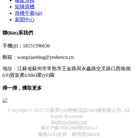
螺旋滑槽
矩陣滑槽
滑槽平臺(tái)
新聞中心
聯(lián)系我們
手機(jī)：18151596636
郵箱：wangxiaobing@yeshencn.cn
地址：江蘇省蘇州市常熟市王金路與永鑫路交叉路口西南側
(cè)貨架產(chǎn)業(yè)園
掃一掃，獲取更多
Copyright © 2023 江蘇業(yè)神物流設(shè)備有限公司. All
Rights Reserved
jinghpawland.com
蘇ICP備18061866號(hào)-1
服務(wù)支持：
蘇州藍(lán)戈