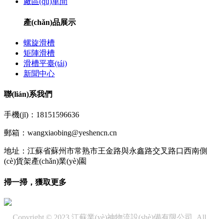
廠區(qū)車間
產(chǎn)品展示
螺旋滑槽
矩陣滑槽
滑槽平臺(tái)
新聞中心
聯(lián)系我們
手機(jī)：18151596636
郵箱：wangxiaobing@yeshencn.cn
地址：江蘇省蘇州市常熟市王金路與永鑫路交叉路口西南側
(cè)貨架產(chǎn)業(yè)園
掃一掃，獲取更多
Copyright © 2023 江蘇業(yè)神物流設(shè)備有限公司. All