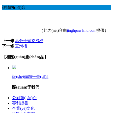
詳情內(nèi)容
（此內(nèi)容由
jinghpawland.com
提供）
上一條
高分子螺旋滑槽
下一條
直滑槽
【相關(guān)產(chǎn)品】
設(shè)備鋼平臺(tái)2
關(guān)于我們
公司簡(jiǎn)介
專利證書
企業(yè)文化