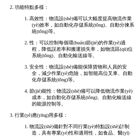
2. 功能特點多樣：
1. 高效性：物流設(shè)備可以大幅度提高物流作業
(yè)效率，如自動化存儲系統(tǒng)、自動分揀系
統(tǒng)等。
2. 性：可以控制每個環(huán)節(jié)的作業(yè)過
程，降低誤差率和搬運損失率，如物流區(qū)位
系統(tǒng)、自動化輸送線等。
3. 安全性：物流設(shè)備能保障貨物和人員的安
全，減少作業(yè)危險，如智能高位叉車、自動
化存儲系統(tǒng)等。
4. 節(jié)能性：物流設(shè)備可以降低物流作業(yè)
成本，如自動化存儲系統(tǒng)、自動化輸送線
的能源控制等。
3. 行業(yè)應(yīng)用多樣：
1. 物流設(shè)備針對不同行業(yè)特點設(shè)計制
造，具有專業(yè)性和適用性，如食品、醫(yī)