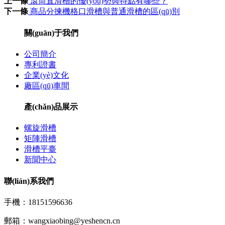
上一條
滾筒直滑槽的優(yōu)勢與特點有哪些？
下一條
商品分揀機格口滑槽與普通滑槽的區(qū)別
關(guān)于我們
公司簡介
專利證書
企業(yè)文化
廠區(qū)車間
產(chǎn)品展示
螺旋滑槽
矩陣滑槽
滑槽平臺
新聞中心
聯(lián)系我們
手機：18151596636
郵箱：wangxiaobing@yeshencn.cn