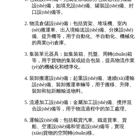
設(shè)備，如填充設(shè)備、罐裝設(shè)備、封
口設(shè)備等。
2. 物流倉儲設(shè)備：包括貨架、堆垛機、室內
(nèi)搬運車、出入境輸送設(shè)備、分揀設(shè)
備、提升機等，用于自動化、半自動化、機械化
的商業(yè)倉庫。
3. 集裝單元器具：如集裝箱、托盤、周轉(zhuǎn)箱
等，用于貨物的集裝或組合包裝，提高物流作業
(yè)的機械化和標準化。
4. 裝卸搬運設(shè)備：起重設(shè)備、連續(xù)運輸
設(shè)備、裝卸搬運車輛等，用于搬移、升降、
裝卸和短距離輸送物料。
5. 流通加工設(shè)備：金屬加工設(shè)備、攪拌混
合設(shè)備等，用于物流過程中的加工處理。
6. 運輸設(shè)備：包括載貨汽車、鐵道貨車、貨
船、空運設(shè)備和管道設(shè)備等，實現
(xiàn)貨物的空間轉(zhuǎn)移。