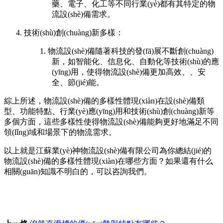
藥、電子、化工等不同行業(yè)都有其特定的物
流設(shè)備需求。
4. 技術(shù)創(chuàng)新多樣：
1. 物流設(shè)備隨著科技的發(fā)展不斷創(chuàng)
新，如智能化、信息化、自動化等技術(shù)的應
(yīng)用，使得物流設(shè)備更加高效、、安
全、節(jié)能。
綜上所述，物流設(shè)備的多樣性體現(xiàn)在設(shè)備類
型、功能特點、行業(yè)應(yīng)用和技術(shù)創(chuàng)新等
多個方面，這些多樣性使得物流設(shè)備能夠更好地滿足不同
領(lǐng)域和場景下的物流需求。
以上就是江蘇業(yè)神物流設(shè)備有限公司為你總結(jié)的
物流設(shè)備的多樣性體現(xiàn)在哪些方面？如果還有什么
相關(guān)知識不明白的，可以咨詢我們。